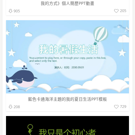
我的方式》個人簡歷PPT動畫
205
905
藍色卡通海洋主題的我的夏日生活PPT模板
729
208