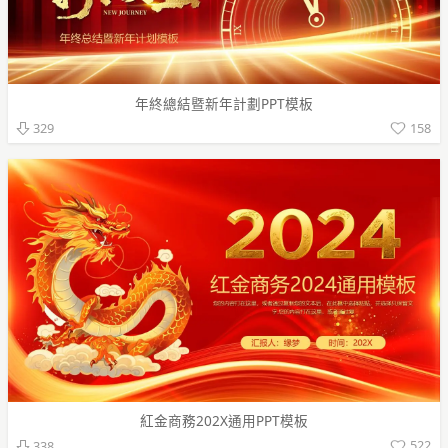
年終總結暨新年計劃PPT模板
158
329
紅金商務202X通用PPT模板
522
338