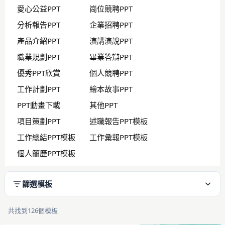
愛心公益PPT
崗位競聘PPT
分析報告PPT
企業招聘PPT
產品介紹PPT
演講演說PPT
職業規劃PPT
畢業答辯PPT
優秀PPT欣賞
個人競聘PPT
工作計劃PPT
繪本故事PPT
PPT動畫下載
其他PPT
項目策劃PPT
述職報告PPT模板
工作總結PPT模板
工作彙報PPT模板
個人簡歷PPT模板
篩選模板
共找到126個模板