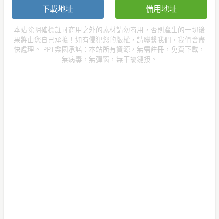
下載地址
備用地址
本站除明確標註可商用之外的素材請勿商用，否則產生的一切後
果將由您自己承擔！如有侵犯您的版權，請聯繫我們，我們會盡
快處理。 PPT樂園承諾：本站所有資源，無需註冊，免費下載，
無病毒，無彈窗，無干擾鏈接。