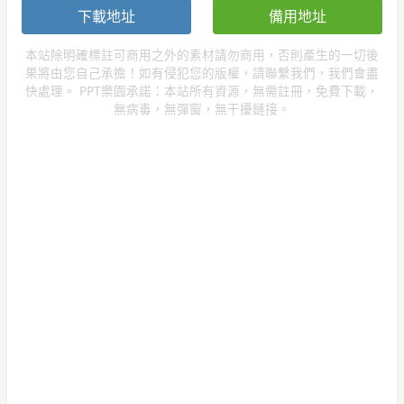
下載地址
備用地址
本站除明確標註可商用之外的素材請勿商用，否則產生的一切後
果將由您自己承擔！如有侵犯您的版權，請聯繫我們，我們會盡
快處理。 PPT樂園承諾：本站所有資源，無需註冊，免費下載，
無病毒，無彈窗，無干擾鏈接。