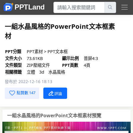
一組水晶風格的PowerPoint文本框素
材
PPT分類
PPT素材
>
PPT文本框
文件大小
73.61KB
顯示比例
普屏4:3
文件類型
ZIP壓縮文件
PPT頁數
4頁
相關標籤
立體
3d
水晶風格
發布於 2022-12-16 18:13
點贊數 147
評論
一組水晶風格的PowerPoint文本框素材預覽