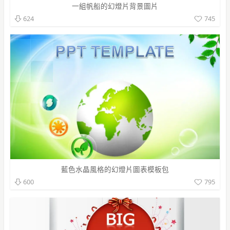
一組帆船的幻燈片背景圖片
745
624
藍色水晶風格的幻燈片圖表模板包
795
600