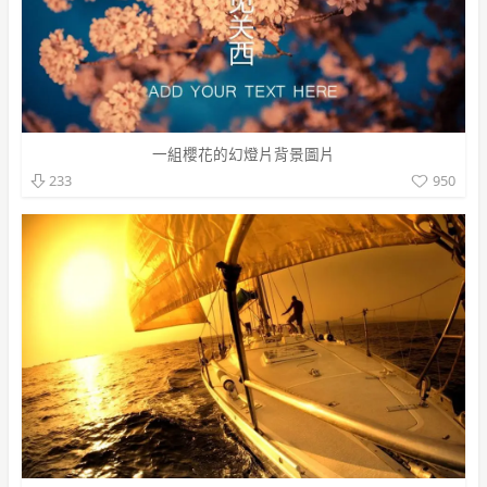
一組櫻花的幻燈片背景圖片
950
233