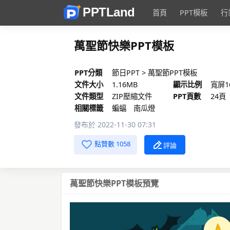
首頁
PPT模板
行
萬聖節快樂PPT模板
PPT分類
節日PPT
>
萬聖節PPT模板
文件大小
1.16MB
顯示比例
寬屏16
文件類型
ZIP壓縮文件
PPT頁數
24頁
相關標籤
蝙蝠
南瓜燈
發布於 2022-11-30 07:31
點贊數 1058
評論
萬聖節快樂PPT模板預覽