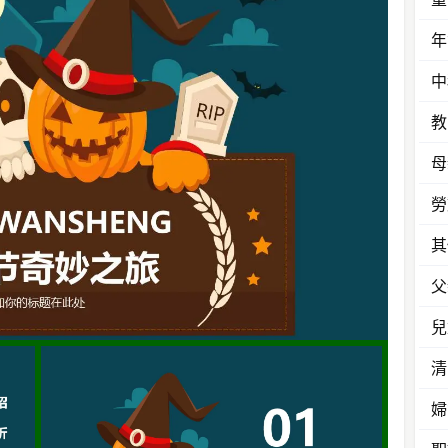
年
中
教
母
勞
其
父
兒
清
婦