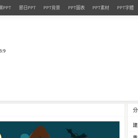
業PPT
節日PPT
PPT背景
PPT圖表
PPT素材
PPT字體
:9
分
建
重