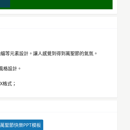
。
蝙蝠等元素設計。讓人感覺到得到萬聖節的氣氛。
通風格設計。
TX格式；
萬聖節快樂PPT模板