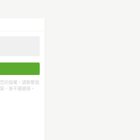
您的版權，請聯繫我
彈窗，無干擾鏈接。