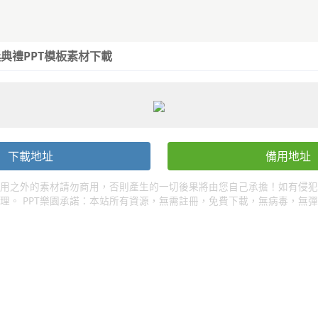
典禮PPT模板
素材下載
下載地址
備用地址
用之外的素材請勿商用，否則產生的一切後果將由您自己承擔！如有侵犯
理。 PPT樂園承諾：本站所有資源，無需註冊，免費下載，無病毒，無