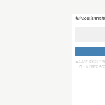
藍色公司年會頒獎
本站除明確標註可商
們，我們會盡快處